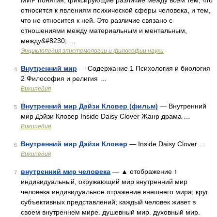
МИР понятия, фиксирующие различие между всем тем, что
относится к явлениям психической сферы человека, и тем,
что не относится к ней. Это различие связано с
отношениями между материальным и ментальным,
между&#8230; …
Энциклопедия эпистемологии и философии науки
Внутренний мир
— Содержание 1 Психология и биология
4
2 Философия и религия …
Википедия
Внутренний мир Дэйзи Кловер (фильм)
— Внутренний
5
мир Дэйзи Кловер Inside Daisy Clover Жанр драма …
Википедия
Внутренний мир Дэйзи Кловер
— Inside Daisy Clover …
6
Википедия
внутренний мир человека
— ▲ отображение ↑
7
индивидуальный, окружающий мир внутренний мир
человека индивидуальное отражение внешнего мира; круг
субъективных представлений; каждый человек живет в
своем внутреннем мире. душевный мир. духовный мир.